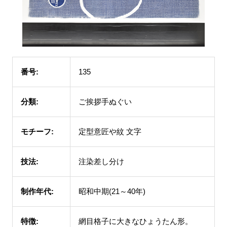
番号:
135
分類:
ご挨拶手ぬぐい
モチーフ:
定型意匠や紋 文字
技法:
注染差し分け
制作年代:
昭和中期(21～40年)
特徴:
網目格子に大きなひょうたん形。