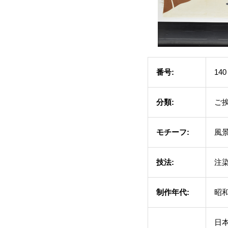
番号:
140
分類:
ご
モチーフ:
風
技法:
注
制作年代:
昭和
日