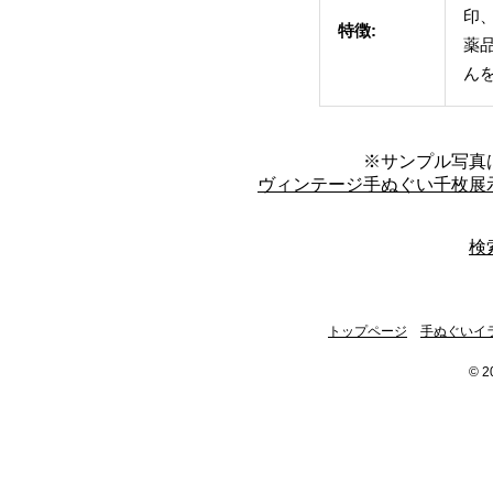
印
特徴:
薬
ん
※サンプル写真
ヴィンテージ手ぬぐい千枚展
検
トップページ
手ぬぐいイ
© 2