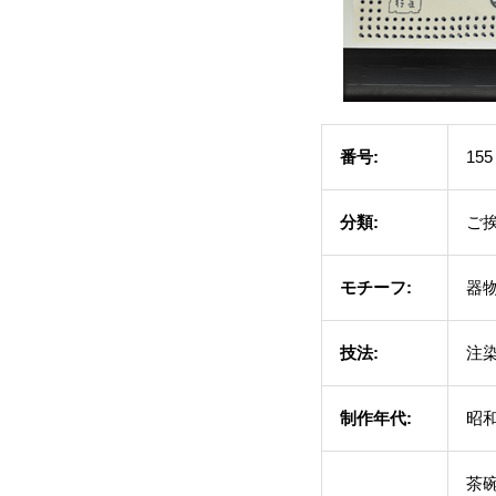
番号:
155
分類:
ご
モチーフ:
器物
技法:
注
制作年代:
昭和
茶