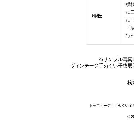
模
に
特徴:
に
「
行へ
※サンプル写真
ヴィンテージ手ぬぐい千枚展
検
トップページ
手ぬぐいイ
© 2