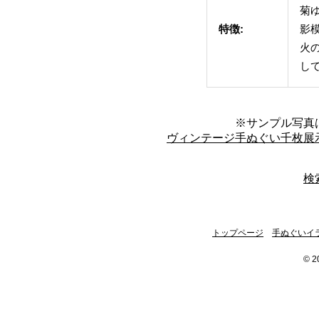
菊
特徴:
影
火
し
※サンプル写真
ヴィンテージ手ぬぐい千枚展
検
トップページ
手ぬぐいイ
© 2