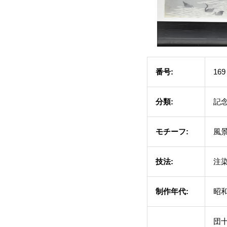
番号:
169
分類:
記
モチーフ:
風景
技法:
注
制作年代:
昭和
団