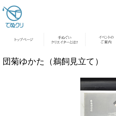
団菊ゆかた（鵜飼見立て）