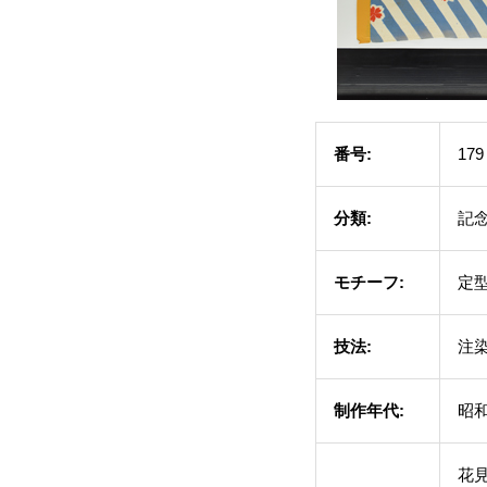
番号:
179
分類:
記
モチーフ:
定
技法:
注
制作年代:
昭和
花