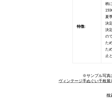
柄
19
夏
決
特徴:
決
の
た
ため
止
※サンプル写真
ヴィンテージ手ぬぐい千枚展
検