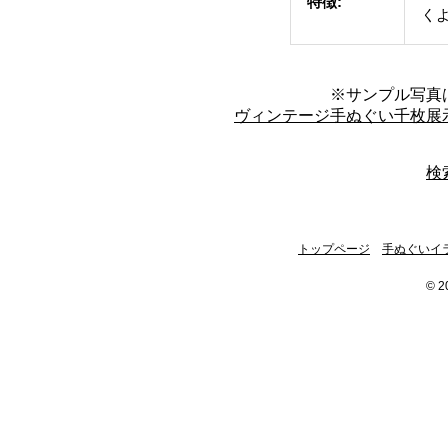
特徴:
く
※サンプル写真
ヴィンテージ手ぬぐい千枚展
検
トップページ
手ぬぐいイ
© 2