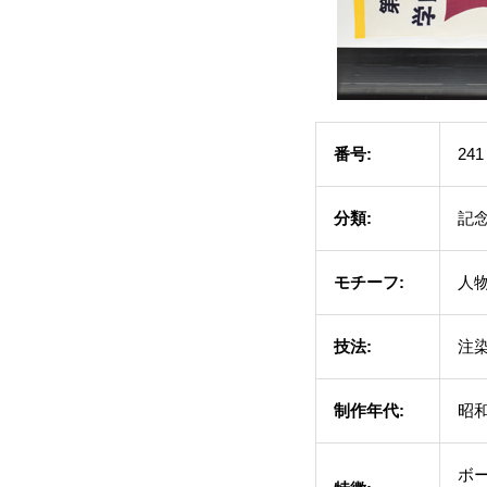
番号:
241
分類:
記
モチーフ:
人物
技法:
注
制作年代:
昭和
ボ