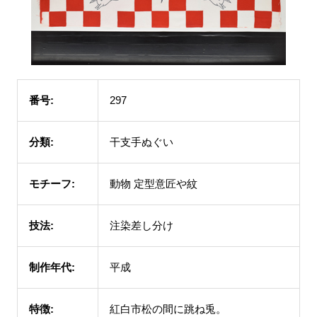
番号:
297
分類:
干支手ぬぐい
モチーフ:
動物 定型意匠や紋
技法:
注染差し分け
制作年代:
平成
特徴:
紅白市松の間に跳ね兎。