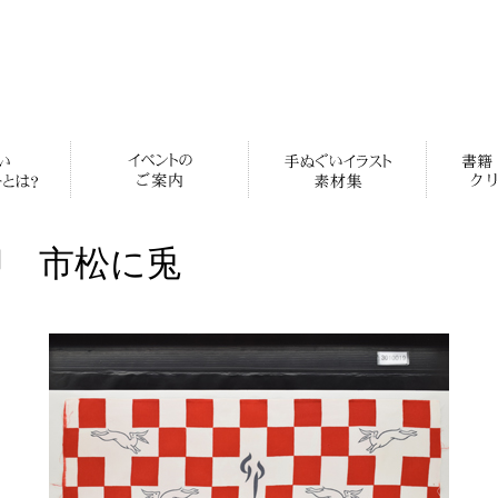
卯 市松に兎