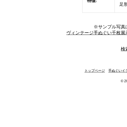
特徴:
足
※サンプル写真
ヴィンテージ手ぬぐい千枚展
検
トップページ
手ぬぐいイ
© 2