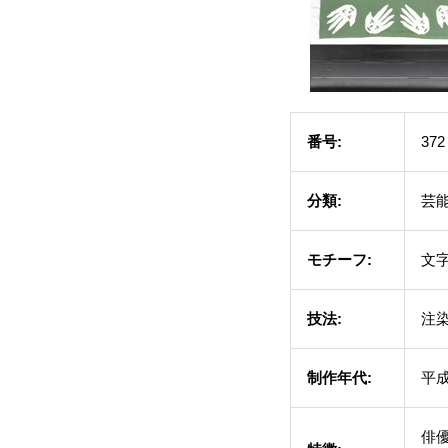
番号:
372
分類:
芸
モチーフ:
文
技法:
注
制作年代:
平
俳