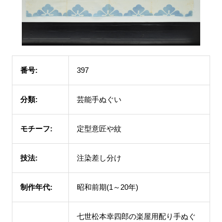
番号:
397
分類:
芸能手ぬぐい
モチーフ:
定型意匠や紋
技法:
注染差し分け
制作年代:
昭和前期(1～20年)
七世松本幸四郎の楽屋用配り手ぬぐ