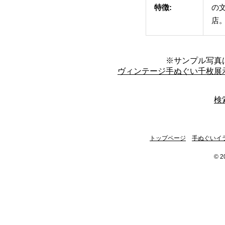
特徴:
の
店
※サンプル写真
ヴィンテージ手ぬぐい千枚展
検
トップページ
手ぬぐいイ
© 2