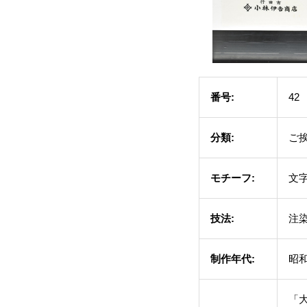
番号:
42
分類:
ご
モチーフ:
文
技法:
注
制作年代:
昭和
「