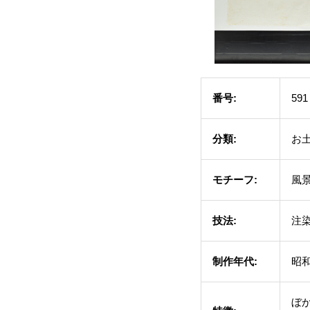
番号:
591
分類:
お
モチーフ:
風景
技法:
注
制作年代:
昭和
ぼ