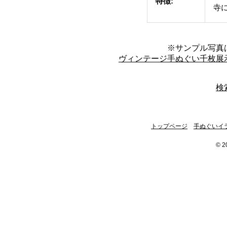
特徴:
寺
※サンプル写真
ヴィンテージ手ぬぐい千枚展
検
トップページ
手ぬぐいイ
© 2