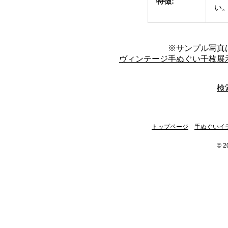
特徴:
い
※サンプル写真
ヴィンテージ手ぬぐい千枚展
検
トップページ
手ぬぐいイ
© 2