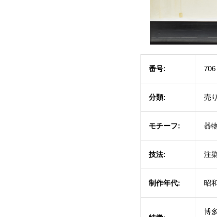
番号:
706
分類:
売
モチーフ:
器
技法:
注
制作年代:
昭和
博