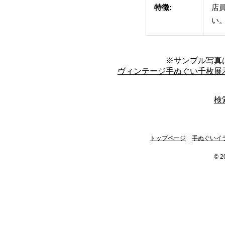
特徴:
店
い
※サンプル写真
ヴィンテージ手ぬぐい千枚展
検
トップページ
手ぬぐいイ
© 2