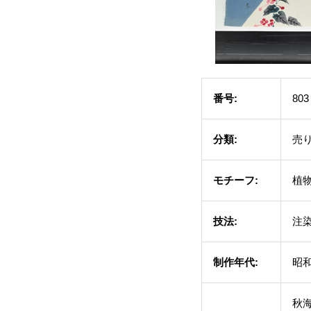
番号:
803
分類:
売
モチーフ:
植
技法:
注
制作年代:
昭和
秋