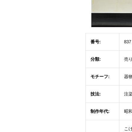
番号:
837
分類:
売
モチーフ:
器
技法:
注
制作年代:
昭和
こ