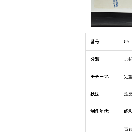
番号:
89
分類:
ご
モチーフ:
定
技法:
注
制作年代:
昭和
古