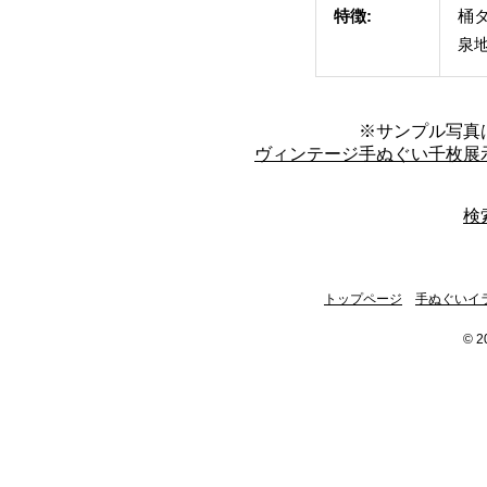
特徴:
桶
泉
※サンプル写真
ヴィンテージ手ぬぐい千枚展
検
トップページ
手ぬぐいイ
© 2