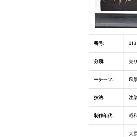
番号:
913
分類:
売
モチーフ:
風景
技法:
注
制作年代:
昭和
大