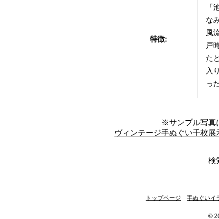
「
な
風
特徴:
戸
た
入
っ
※サンプル写真
ヴィンテージ手ぬぐい千枚展
検
トップページ
手ぬぐいイ
© 2