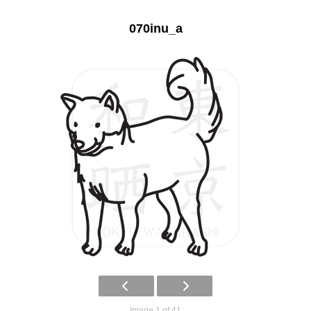
070inu_a
Image 1 of 41