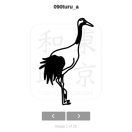
090turu_a
Image 1 of 26